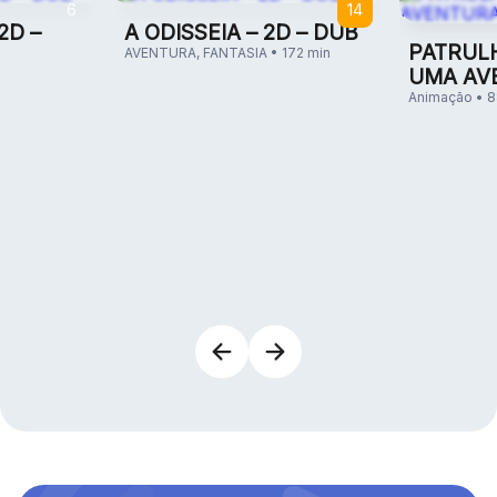
6
14
2D –
A ODISSEIA – 2D – DUB
PATRULH
AVENTURA, FANTASIA • 172 min
UMA AV
2D – DU
Animação • 8