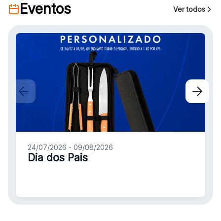
88.301-320
Eventos
Ver todos
Ver local
Chamar Uber
CONTATO
(47) 3348-4609
24/07/2026 - 09/08/2026
Dia dos Pais
Comodidades
Eventos
Cinema
Vitrine virtual