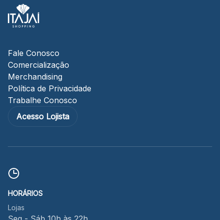
88.301-320
Ver local
Chamar Uber
Fale Conosco
Comercialização
Merchandising
CONTATO
Política de Privacidade
(47) 3348-4609
Trabalhe Conosco
Acesso Lojista
Comodidades
Eventos
Cinema
HORÁRIOS
Vitrine virtual
Lojas
Seg - Sáb 10h às 22h