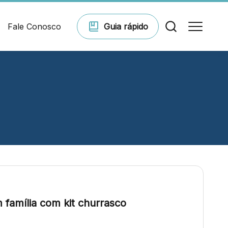
Fale Conosco
Guia
rápido
Comodidades
Eventos
Cinema
 família com kit churrasco
Vitrine virtual