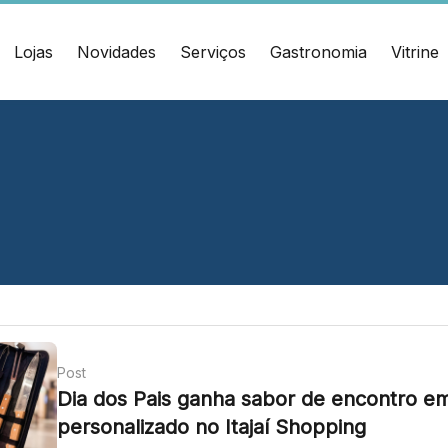
Lojas
Novidades
Serviços
Gastronomia
Vitrine
ÇO
CONTATO
muel Heusi, 234 Centro
(47) 3348-4609
í/SC CEP: 88.301-320
Ver local
Chamar Uber
Post
Dia dos Pais ganha sabor de encontro em
personalizado no Itajaí Shopping