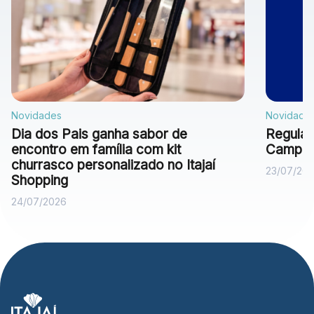
Novidades
Novidade
Dia dos Pais ganha sabor de
Regulam
encontro em família com kit
Campan
churrasco personalizado no Itajaí
23/07/20
Shopping
24/07/2026