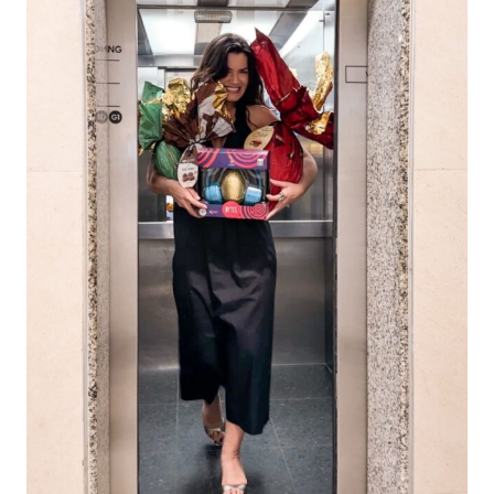
88.301-320
Ver local
Chamar Uber
CONTATO
(47) 3348-4609
Comodidades
Eventos
Cinema
Vitrine virtual