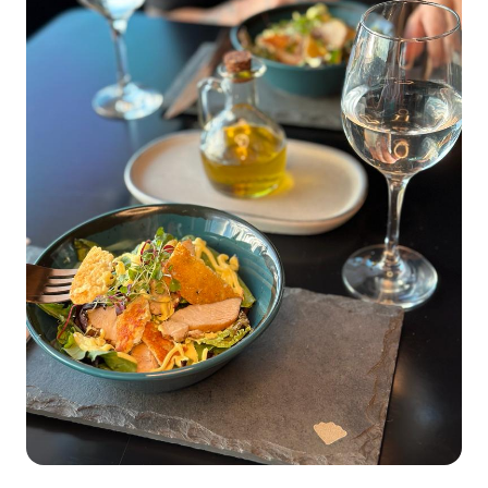
88.301-320
Ver local
Chamar Uber
CONTATO
(47) 3348-4609
Comodidades
Eventos
Cinema
Vitrine virtual