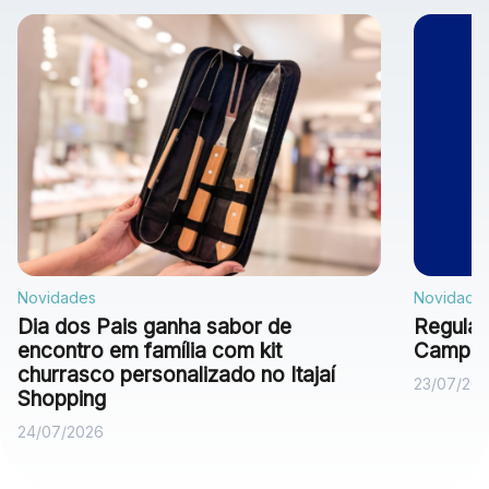
Novidades
Novidade
Dia dos Pais ganha sabor de
Regulam
encontro em família com kit
Campan
churrasco personalizado no Itajaí
23/07/20
Shopping
24/07/2026