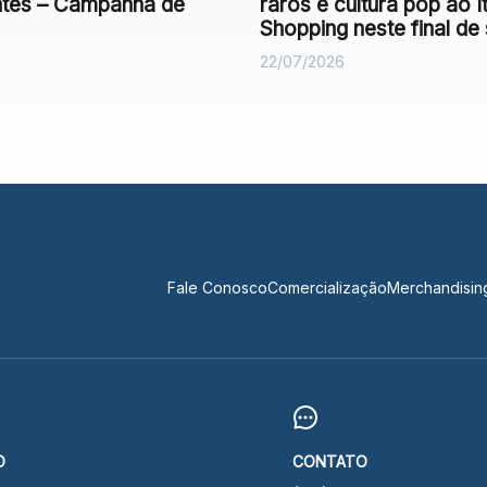
antes – Campanha de
raros e cultura pop ao It
Shopping neste final d
22/07/2026
Fale Conosco
Comercialização
Merchandisin
O
CONTATO