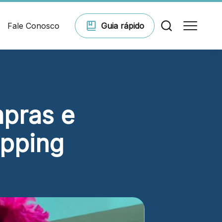
Fale Conosco
Guia
rápido
Comodidades
mpras e
Eventos
opping
Cinema
Vitrine virtual