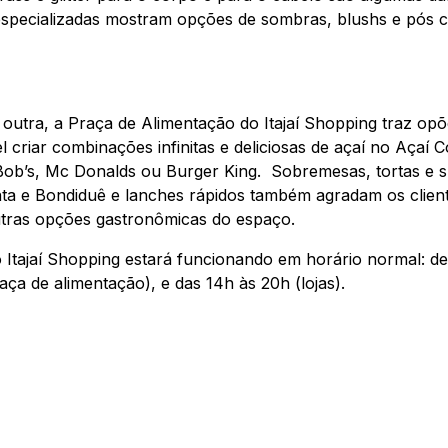
 especializadas mostram opções de sombras, blushs e pós 
 outra, a Praça de Alimentação do Itajaí Shopping traz op
l criar combinações infinitas e deliciosas de açaí no Açaí 
Bob’s, Mc Donalds ou Burger King. Sobremesas, tortas e 
nta e Bondiduê e lanches rápidos também agradam os clien
utras opções gastronômicas do espaço.
o Itajaí Shopping estará funcionando em horário normal: d
ça de alimentação), e das 14h às 20h (lojas).