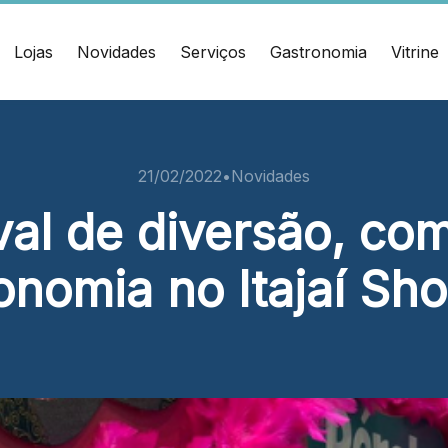
Lojas
Novidades
Serviços
Gastronomia
Vitrine
ÇO
CONTATO
muel Heusi, 234 Centro
(47) 3348-4609
21/02/2022
•
Novidades
í/SC CEP: 88.301-320
al de diversão, co
Ver local
onomia no Itajaí Sh
Chamar Uber