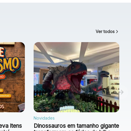
Ver todos
Novidades
eva itens
Dinossauros em tamanho gigante