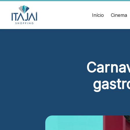
CEP:
Divulgue suas
88.301-
320
promoções no
Início
Cinema
Ver
shopping.
local
Chamar
Acessar
Uber
HORÁRIOS
ENDERE
Comodidades
Lojas
Rua Sa
Eventos
Seg - Sáb 10h às 22h
Cinema
– Itaja
Carnav
Vitrine
Dom 14h às 20h
virtual
Alimentação e Lazer
gastr
Seg - Sáb 10h às 22h
Dom 11h às 22h
Cinema
Seg - Dom A partir das 14h