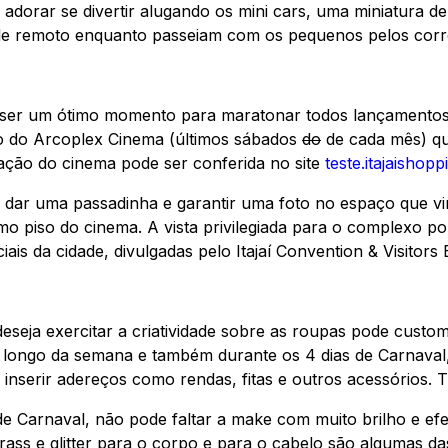
orar se divertir alugando os mini cars, uma miniatura de c
role remoto enquanto passeiam com os pequenos pelos cor
 ser um ótimo momento para maratonar todos lançamentos 
co do Arcoplex Cinema (últimos sábados
do
de cada mês) qu
ação do cinema pode ser conferida no site
teste.itajaishop
e dar uma passadinha e garantir uma foto no espaço que vi
o piso do cinema. A vista privilegiada para o complexo por
iciais da cidade, divulgadas pelo Itajaí Convention & Visitors
eseja exercitar a criatividade sobre as roupas pode cust
o longo da semana e também durante os 4 dias de Carnaval,
inserir adereços como rendas, fitas e outros acessórios. 
e Carnaval, não pode faltar a make com muito brilho e efe
trass e glitter para o corpo e para o cabelo são algumas 