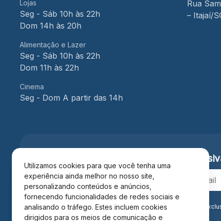
Lojas
Rua Samu
Seg - Sáb 10h às 22h
– Itajaí/
Dom 14h às 20h
Alimentação e Lazer
Seg - Sáb 10h às 22h
Dom 11h às 22h
Cinema
Seg - Dom A partir das 14h
Cadastre-se e receba
vantagens exclusiv
Utilizamos cookies para que você tenha uma
experiência ainda melhor no nosso site,
personalizando conteúdos e anúncios,
fornecendo funcionalidades de redes sociais e
Ao se cadastrar você confirma em receber informações exclu
analisando o tráfego. Estes incluem cookies
Privacidade
.*
dirigidos para os meios de comunicação e