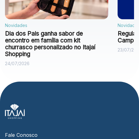
Novidades
Novidade
Dia dos Pais ganha sabor de
Regulam
encontro em família com kit
Campan
churrasco personalizado no Itajaí
23/07/20
Shopping
24/07/2026
Fale Conosco