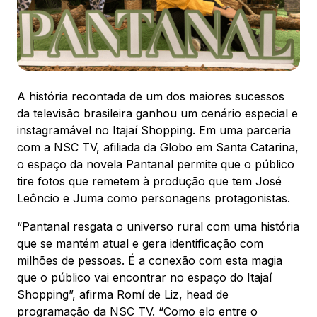
88.301-320
Ver local
Chamar Uber
A história recontada de um dos maiores sucessos
da televisão brasileira ganhou um cenário especial e
CONTATO
instagramável no Itajaí Shopping. Em uma parceria
(47) 3348-4609
com a NSC TV, afiliada da Globo em Santa Catarina,
o espaço da novela Pantanal permite que o público
tire fotos que remetem à produção que tem José
Leôncio e Juma como personagens protagonistas.
“Pantanal resgata o universo rural com uma história
Comodidades
Eventos
Cinema
que se mantém atual e gera identificação com
milhões de pessoas. É a conexão com esta magia
que o público vai encontrar no espaço do Itajaí
Shopping”, afirma Romí de Liz, head de
Vitrine virtual
programação da NSC TV. “Como elo entre o