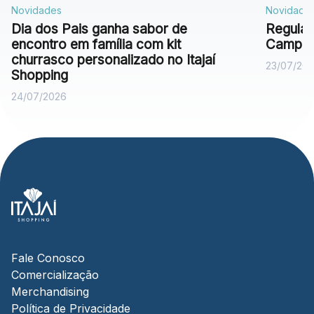
Novidades
Novidade
Dia dos Pais ganha sabor de
Regulam
encontro em família com kit
Campan
churrasco personalizado no Itajaí
23/07/20
Shopping
24/07/2026
Fale Conosco
Comercialização
Merchandising
Política de Privacidade