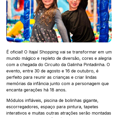
88.301-320
Ver local
Chamar Uber
CONTATO
(47) 3348-4609
É oficial! O Itajaí Shopping vai se transformar em um
mundo mágico e repleto de diversão, cores e alegria
com a chegada do Circuito da Galinha Pintadinha. O
evento, entre 30 de agosto e 16 de outubro, é
perfeito para reunir as crianças e criar lindas
memórias da infância junto com a personagem que
Comodidades
Eventos
Cinema
encanta gerações há 18 anos.
Módulos infláveis, piscina de bolinhas gigante,
escorregadores, espaço para pintura, tapetes
Vitrine virtual
interativos e muitas outras atrações serão montadas