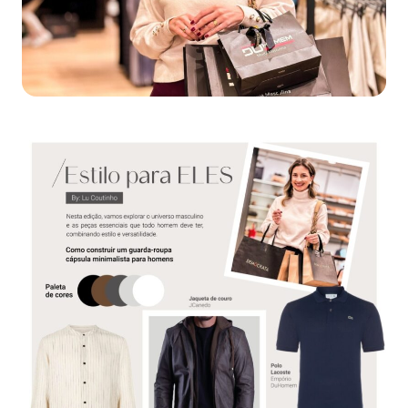
88.301-320
Ver local
Chamar Uber
CONTATO
(47) 3348-4609
Comodidades
Eventos
Cinema
Vitrine virtual