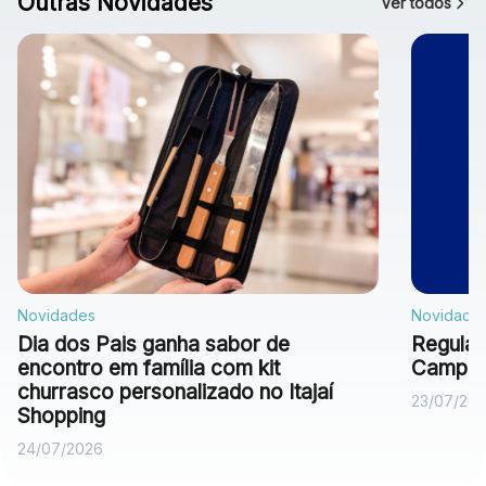
Outras Novidades
Ver todos
Novidades
Novidade
Dia dos Pais ganha sabor de
Regulam
encontro em família com kit
Campan
churrasco personalizado no Itajaí
23/07/20
Shopping
24/07/2026