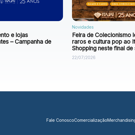
Novidades
to e lojas
Feira de Colecionismo l
antes – Campanha de
raros e cultura pop ao It
Shopping neste final d
22/07/2026
Fale Conosco
Comercialização
Merchandisin