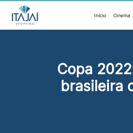
CEP:
Divulgue suas
88.301-
320
promoções no
Início
Cinema
Ver
shopping.
local
Chamar
Acessar
Uber
HORÁRIOS
ENDERE
Comodidades
Lojas
Rua Sa
Eventos
Seg - Sáb 10h às 22h
Cinema
– Itaja
Copa 2022:
Vitrine
Dom 14h às 20h
virtual
Alimentação e Lazer
brasileira
Seg - Sáb 10h às 22h
Dom 11h às 22h
Cinema
Seg - Dom A partir das 14h