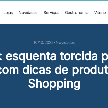
Lojas
Novidades
Serviços
Gastronomia
Vitrine
ÇO
CONTATO
muel Heusi, 234 Centro
(47) 3348-4609
16/10/2022
•
Novidades
í/SC CEP: 88.301-320
 esquenta torcida p
Ver local
 com dicas de produto
Chamar Uber
Shopping