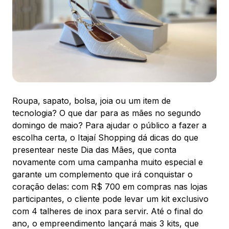
88.301-320
Ver local
Chamar Uber
CONTATO
(47) 3348-4609
Roupa, sapato, bolsa, joia ou um item de
tecnologia? O que dar para as mães no segundo
domingo de maio? Para ajudar o público a fazer a
escolha certa, o Itajaí Shopping dá dicas do que
presentear neste Dia das Mães, que conta
novamente com uma campanha muito especial e
Comodidades
Eventos
Cinema
garante um complemento que irá conquistar o
coração delas: com R$ 700 em compras nas lojas
participantes, o cliente pode levar um kit exclusivo
com 4 talheres de inox para servir. Até o final do
Vitrine virtual
ano, o empreendimento lançará mais 3 kits, que