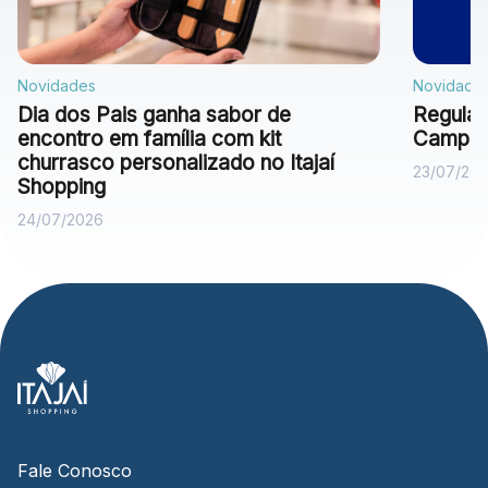
Novidades
Novidade
Dia dos Pais ganha sabor de
Regulam
encontro em família com kit
Campan
churrasco personalizado no Itajaí
23/07/20
Shopping
24/07/2026
Fale Conosco