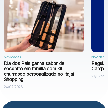
Novidades
Novidade
Dia dos Pais ganha sabor de
Regulam
encontro em família com kit
Campan
churrasco personalizado no Itajaí
23/07/20
Shopping
24/07/2026