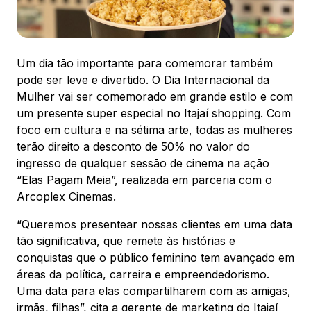
88.301-320
Ver local
Um dia tão importante para comemorar também
Chamar Uber
pode ser leve e divertido. O Dia Internacional da
Mulher vai ser comemorado em grande estilo e com
um presente super especial no Itajaí shopping. Com
CONTATO
foco em cultura e na sétima arte, todas as mulheres
(47) 3348-4609
terão direito a desconto de 50% no valor do
ingresso de qualquer sessão de cinema na ação
“Elas Pagam Meia”, realizada em parceria com o
Arcoplex Cinemas.
“Queremos presentear nossas clientes em uma data
Comodidades
Eventos
Cinema
tão significativa, que remete às histórias e
conquistas que o público feminino tem avançado em
áreas da política, carreira e empreendedorismo.
Uma data para elas compartilharem com as amigas,
Vitrine virtual
irmãs, filhas”, cita a gerente de marketing do Itajaí