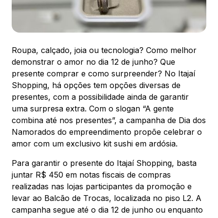
88.301-320
Ver local
Chamar Uber
Roupa, calçado, joia ou tecnologia? Como melhor
demonstrar o amor no dia 12 de junho? Que
presente comprar e como surpreender? No Itajaí
CONTATO
Shopping, há opções tem opções diversas de
(47) 3348-4609
presentes, com a possibilidade ainda de garantir
uma surpresa extra. Com o slogan “A gente
combina até nos presentes”, a campanha de Dia dos
Namorados do empreendimento propõe celebrar o
amor com um exclusivo kit sushi em ardósia.
Comodidades
Eventos
Cinema
Para garantir o presente do Itajaí Shopping, basta
juntar R$ 450 em notas fiscais de compras
realizadas nas lojas participantes da promoção e
levar ao Balcão de Trocas, localizada no piso L2. A
Vitrine virtual
campanha segue até o dia 12 de junho ou enquanto