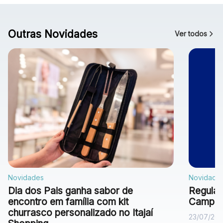
Outras Novidades
Ver todos
Novidades
Novidade
Dia dos Pais ganha sabor de
Regulam
encontro em família com kit
Campan
churrasco personalizado no Itajaí
23/07/20