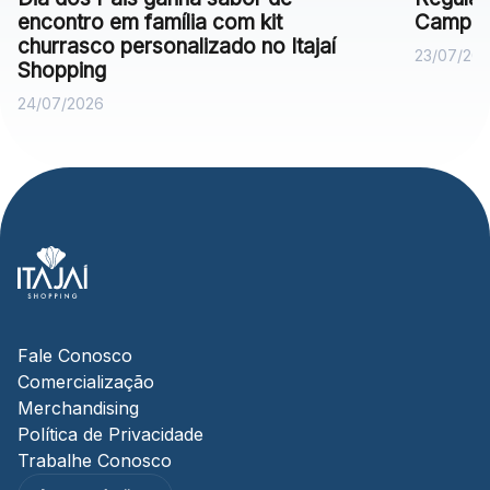
encontro em família com kit
Campan
churrasco personalizado no Itajaí
23/07/20
Shopping
24/07/2026
Fale Conosco
Comercialização
Merchandising
Política de Privacidade
Trabalhe Conosco