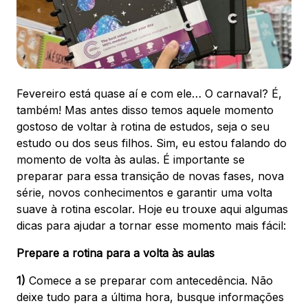
88.301-320
Ver local
Chamar Uber
Fevereiro está quase aí e com ele… O carnaval? É,
também! Mas antes disso temos aquele momento
CONTATO
gostoso de voltar à rotina de estudos, seja o seu
(47) 3348-4609
estudo ou dos seus filhos. Sim, eu estou falando do
momento de volta às aulas. É importante se
preparar para essa transição de novas fases, nova
série, novos conhecimentos e garantir uma volta
suave à rotina escolar. Hoje eu trouxe aqui algumas
Comodidades
Eventos
Cinema
dicas para ajudar a tornar esse momento mais fácil:
Prepare a rotina para a volta às aulas
1)
Comece a se preparar com antecedência. Não
Vitrine virtual
deixe tudo para a última hora, busque informações