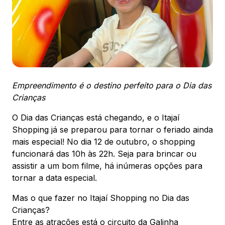
88.301-320
Ver local
Chamar Uber
Empreendimento é o destino perfeito para o Dia das
CONTATO
(47) 3348-4609
Crianças
O Dia das Crianças está chegando, e o Itajaí
Shopping já se preparou para tornar o feriado ainda
mais especial! No dia 12 de outubro, o shopping
funcionará das 10h às 22h. Seja para brincar ou
Comodidades
Eventos
Cinema
assistir a um bom filme, há inúmeras opções para
tornar a data especial.
Mas o que fazer no Itajaí Shopping no Dia das
Crianças?
Vitrine virtual
Entre as atrações está o circuito da Galinha