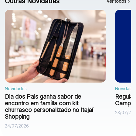
Outras Novidades
Ver todos
Novidades
Novidade
Dia dos Pais ganha sabor de
Regulam
encontro em família com kit
Campan
churrasco personalizado no Itajaí
23/07/20
Shopping
24/07/2026