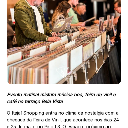
88.301-320
Ver local
Chamar Uber
CONTATO
(47) 3348-4609
Comodidades
Eventos
Cinema
Evento matinal mistura música boa, feira de vinil e
café no terraço Bela Vista
O Itajaí Shopping entra no clima da nostalgia com a
chegada da Feira de Vinil, que acontece nos dias 24
Vitrine virtual
e 25 de maio, no Piso L3. O espaço, próximo ao