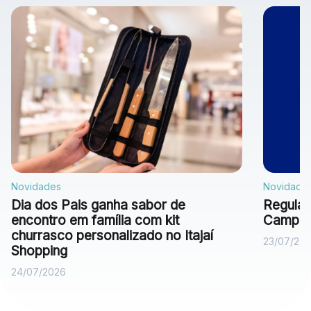
Novidades
Novidade
Dia dos Pais ganha sabor de
Regulam
encontro em família com kit
Campan
churrasco personalizado no Itajaí
23/07/20
Shopping
24/07/2026