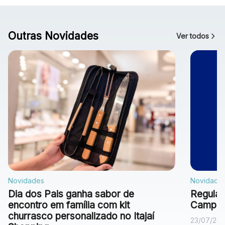
Outras Novidades
Ver todos
Novidades
Novidade
Dia dos Pais ganha sabor de
Regulam
encontro em família com kit
Campan
churrasco personalizado no Itajaí
23/07/20