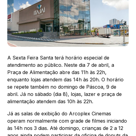
88.301-320
Ver local
Chamar Uber
CONTATO
(47) 3348-4609
A Sexta Feira Santa terá horário especial de
atendimento ao público. Neste dia 7 de abril, a
Praça de Alimentação abre das 11h às 22h,
enquanto lojas atendem das 14h às 20h. O horário
se repete também no domingo de Páscoa, 9 de
abril. Já no sábado (dia 8), lojas, lazer e praça de
Comodidades
Eventos
Cinema
alimentação atendem das 10h às 22h.
Já as salas de exibição do Arcoplex Cinemas
operam normalmente com grade de filmes iniciando
Vitrine virtual
às 14h nos 3 dias. Até domingo, crianças de 2 a 12
anos ainda podem participar da oficina de donuts da