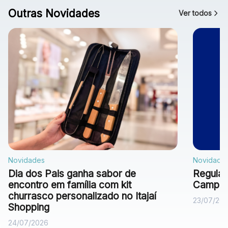
Outras Novidades
Ver todos
Novidades
Novidade
Dia dos Pais ganha sabor de
Regulam
encontro em família com kit
Campan
churrasco personalizado no Itajaí
23/07/20
Shopping
24/07/2026