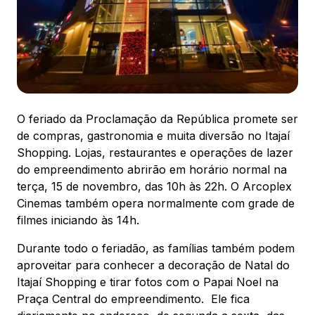
88.301-320
Ver local
Chamar Uber
O feriado da Proclamação da República promete ser
CONTATO
(47) 3348-4609
de compras, gastronomia e muita diversão no Itajaí
Shopping. Lojas, restaurantes e operações de lazer
do empreendimento abrirão em horário normal na
terça, 15 de novembro, das 10h às 22h. O Arcoplex
Cinemas também opera normalmente com grade de
filmes iniciando às 14h.
Comodidades
Eventos
Cinema
Durante todo o feriadão, as famílias também podem
aproveitar para conhecer a decoração de Natal do
Itajaí Shopping e tirar fotos com o Papai Noel na
Vitrine virtual
Praça Central do empreendimento. Ele fica