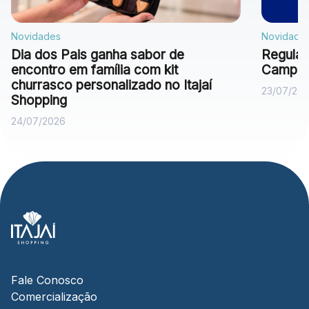
Novidades
Novidade
Dia dos Pais ganha sabor de
Regulam
encontro em família com kit
Campan
churrasco personalizado no Itajaí
23/07/20
Shopping
24/07/2026
Fale Conosco
Comercialização