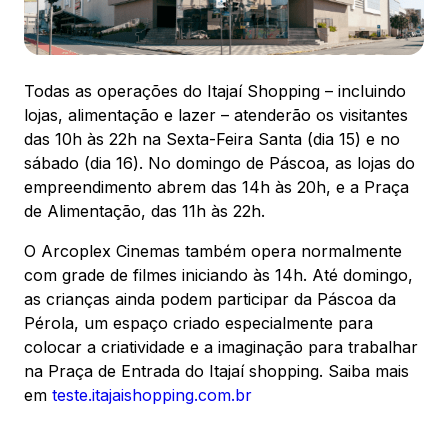
88.301-320
Ver local
Todas as operações do Itajaí Shopping – incluindo
Chamar Uber
lojas, alimentação e lazer – atenderão os visitantes
das 10h às 22h na Sexta-Feira Santa (dia 15) e no
sábado (dia 16). No domingo de Páscoa, as lojas do
CONTATO
empreendimento abrem das 14h às 20h, e a Praça
(47) 3348-4609
de Alimentação, das 11h às 22h.
O Arcoplex Cinemas também opera normalmente
com grade de filmes iniciando às 14h. Até domingo,
as crianças ainda podem participar da Páscoa da
Pérola, um espaço criado especialmente para
Comodidades
Eventos
Cinema
colocar a criatividade e a imaginação para trabalhar
na Praça de Entrada do Itajaí shopping. Saiba mais
em
teste.itajaishopping.com.br
Vitrine virtual