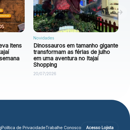
Novidades
eva itens
Dinossauros em tamanho gigante
ajaí
transformam as férias de julho
e semana
em uma aventura no Itajaí
Shopping
20/07/2026
g
Política de Privacidade
Trabalhe Conosco
Acesso Lojista