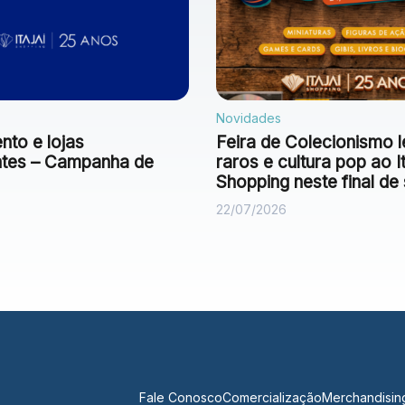
Novidades
to e lojas
Feira de Colecionismo l
antes – Campanha de
raros e cultura pop ao It
Shopping neste final d
22/07/2026
Fale Conosco
Comercialização
Merchandisin