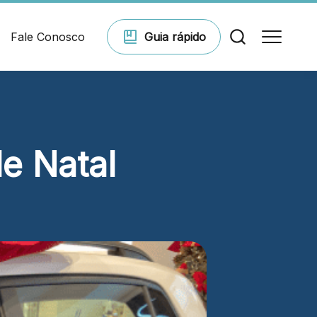
Fale Conosco
Guia
rápido
Comodidades
e Natal
Eventos
Cinema
Vitrine virtual