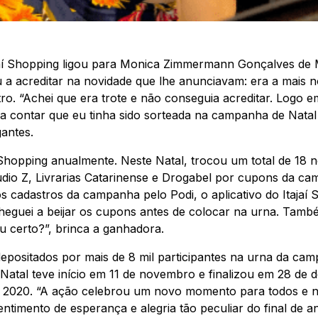
aí Shopping ligou para Monica Zimmermann Gonçalves de M
 a acreditar na novidade que lhe anunciavam: era a mais 
o. “Achei que era trote e não conseguia acreditar. Logo e
 contar que eu tinha sido sorteada na campanha de Natal d
antes.
 Shopping anualmente. Neste Natal, trocou um total de 18 n
udio Z, Livrarias Catarinense e Drogabel por cupons da ca
os cadastros da campanha pelo Podi, o aplicativo do Itaja
heguei a beijar os cupons antes de colocar na urna. També
eu certo?”, brinca a ganhadora.
depositados por mais de 8 mil participantes na urna da ca
atal teve início em 11 de novembro e finalizou em 28 de 
 2020. “A ação celebrou um novo momento para todos e no
sentimento de esperança e alegria tão peculiar do final de