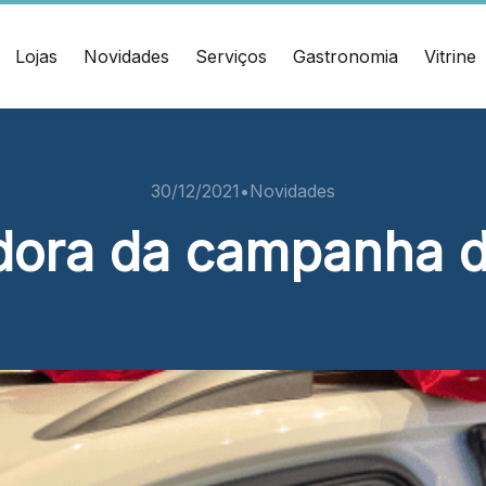
Lojas
Novidades
Serviços
Gastronomia
Vitrine
ÇO
CONTATO
muel Heusi, 234 Centro
(47) 3348-4609
30/12/2021
•
Novidades
í/SC CEP: 88.301-320
ora da campanha d
Ver local
Chamar Uber