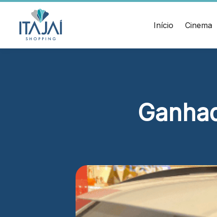
CEP:
Divulgue suas
88.301-
320
promoções no
Início
Cinema
Ver
shopping.
local
Chamar
Acessar
Uber
HORÁRIOS
ENDERE
Comodidades
Lojas
Rua Sa
Eventos
Seg - Sáb 10h às 22h
Cinema
– Itaja
Ganhad
Vitrine
Dom 14h às 20h
virtual
Alimentação e Lazer
Seg - Sáb 10h às 22h
Dom 11h às 22h
Cinema
Seg - Dom A partir das 14h