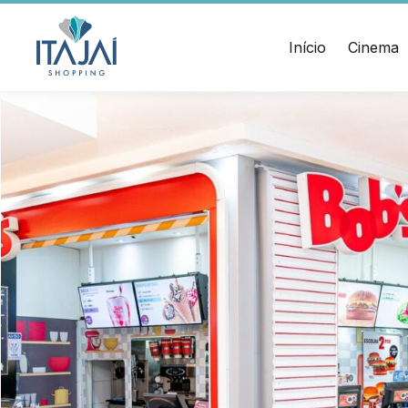
CEP:
Divulgue suas
88.301-
320
promoções no
Início
Cinema
Ver
shopping.
local
Chamar
Acessar
Uber
HORÁRIOS
ENDERE
Comodidades
Lojas
Rua Sa
Eventos
Seg - Sáb 10h às 22h
Cinema
– Itaja
Vitrine
Dom 14h às 20h
virtual
Alimentação e Lazer
Seg - Sáb 10h às 22h
Dom 11h às 22h
Cinema
Seg - Dom A partir das 14h