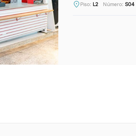
Piso:
L2
Número:
S04