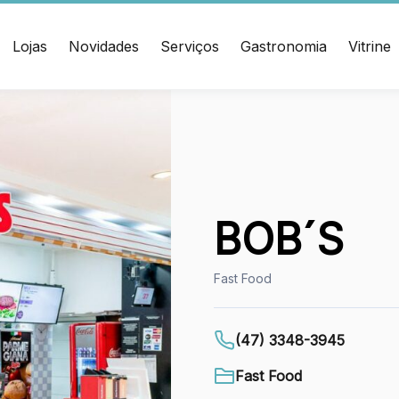
Lojas
Novidades
Serviços
Gastronomia
Vitrine
ÇO
CONTATO
muel Heusi, 234 Centro
(47) 3348-4609
í/SC CEP: 88.301-320
Ver local
BOB´S
Chamar Uber
Fast Food
(47) 3348-3945
Fast Food