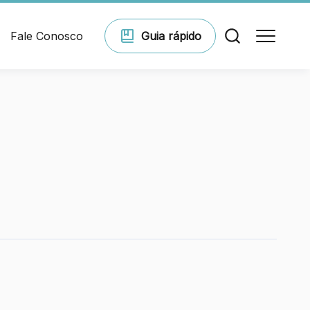
Fale Conosco
Guia
rápido
Comodidades
Eventos
Cinema
Vitrine virtual