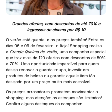
88.301-320
Ver local
Chamar Uber
Grandes ofertas, com descontos de até 70% e
ingressos de cinema por R$ 10
O verão está quente, e os preços também! Entre os
CONTATO
dias 06 e 09 de fevereiro, o Itajaí Shopping realiza
(47) 3348-4609
a
Grande Queima de Verão
, uma campanha especial
que traz mais de 120 ofertas com descontos de 50%
a 70%. Uma oportunidade imperdível para quem
deseja renovar o guarda-roupa, investir em
produtos de beleza ou garantir aquele item tão
Comodidades
Eventos
Cinema
desejado por um preço muito mais acessível.
Os preços arrasadores prometem movimentar o
shopping, mas atenção: os estoques são limitados!
Confira alguns destaques da campanha:
Vitrine virtual