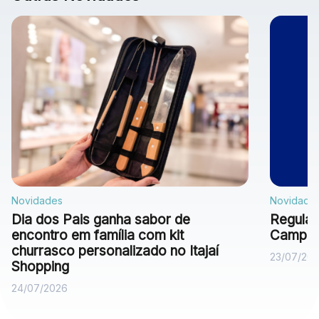
Novidades
Novidade
Dia dos Pais ganha sabor de
Regulam
encontro em família com kit
Campan
churrasco personalizado no Itajaí
23/07/20
Shopping
24/07/2026