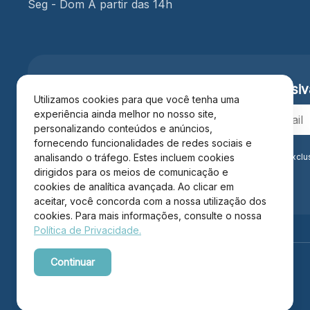
Seg - Dom A partir das 14h
Cadastre-se e receba
vantagens exclusiv
Utilizamos cookies para que você tenha uma
experiência ainda melhor no nosso site,
personalizando conteúdos e anúncios,
fornecendo funcionalidades de redes sociais e
Ao se cadastrar você confirma em receber informações exclu
analisando o tráfego. Estes incluem cookies
Privacidade
.*
dirigidos para os meios de comunicação e
cookies de analítica avançada. Ao clicar em
aceitar, você concorda com a nossa utilização dos
cookies. Para mais informações, consulte o nossa
Política de Privacidade.
Continuar
Powered by WebsitePolicies