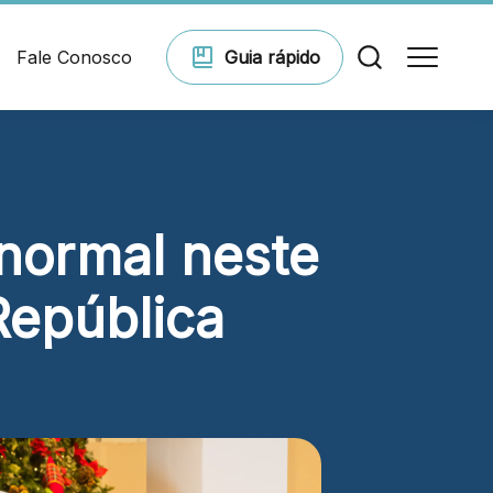
Fale Conosco
Guia
rápido
Comodidades
 normal neste
Eventos
República
Cinema
Vitrine virtual