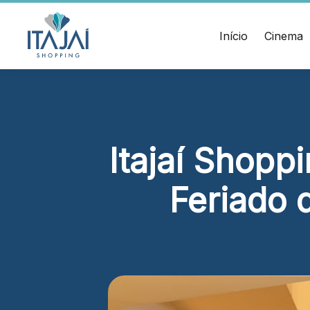
CEP:
Divulgue suas
88.301-
320
promoções no
Início
Cinema
Ver
shopping.
local
Chamar
Acessar
Uber
HORÁRIOS
ENDERE
Comodidades
Lojas
Rua Sa
Eventos
Seg - Sáb 10h às 22h
Cinema
– Itaja
Itajaí Shopp
Vitrine
Dom 14h às 20h
virtual
Alimentação e Lazer
Feriado 
Seg - Sáb 10h às 22h
Dom 11h às 22h
Cinema
Seg - Dom A partir das 14h