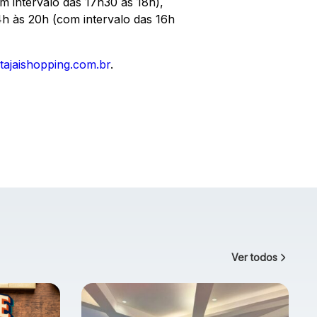
m intervalo das 17h30 às 18h),
4h às 20h (com intervalo das 16h
.itajaishopping.com.br
.
Ver todos