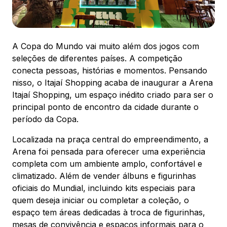
88.301-320
Ver local
A Copa do Mundo vai muito além dos jogos com
Chamar Uber
seleções de diferentes países. A competição
conecta pessoas, histórias e momentos. Pensando
nisso, o Itajaí Shopping acaba de inaugurar a Arena
CONTATO
Itajaí Shopping, um espaço inédito criado para ser o
(47) 3348-4609
principal ponto de encontro da cidade durante o
período da Copa.
Localizada na praça central do empreendimento, a
Arena foi pensada para oferecer uma experiência
completa com um ambiente amplo, confortável e
Comodidades
Eventos
Cinema
climatizado. Além de vender álbuns e figurinhas
oficiais do Mundial, incluindo kits especiais para
quem deseja iniciar ou completar a coleção, o
espaço tem áreas dedicadas à troca de figurinhas,
Vitrine virtual
mesas de convivência e espaços informais para o