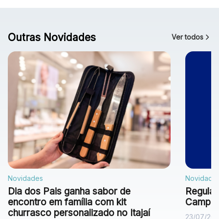
Outras Novidades
Ver todos
Novidades
Novidade
Dia dos Pais ganha sabor de
Regulam
encontro em família com kit
Campan
churrasco personalizado no Itajaí
23/07/20