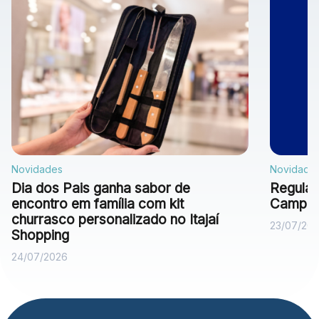
Novidades
Novidade
Dia dos Pais ganha sabor de
Regulam
encontro em família com kit
Campan
churrasco personalizado no Itajaí
23/07/20
Shopping
24/07/2026