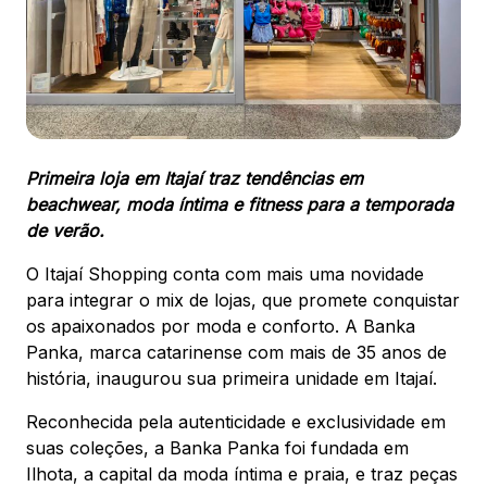
88.301-320
Ver local
Chamar Uber
Primeira loja em Itajaí traz tendências em
CONTATO
beachwear, moda íntima
e fitness para a temporada
(47) 3348-4609
de verão.
O Itajaí Shopping conta com mais uma novidade
para integrar o mix de lojas, que promete conquistar
os apaixonados por moda e conforto. A Banka
Comodidades
Eventos
Cinema
Panka, marca catarinense com mais de 35 anos de
história, inaugurou sua primeira unidade em Itajaí.
Reconhecida pela autenticidade e exclusividade em
suas coleções, a Banka Panka foi fundada em
Vitrine virtual
Ilhota, a capital da moda íntima e praia, e traz peças