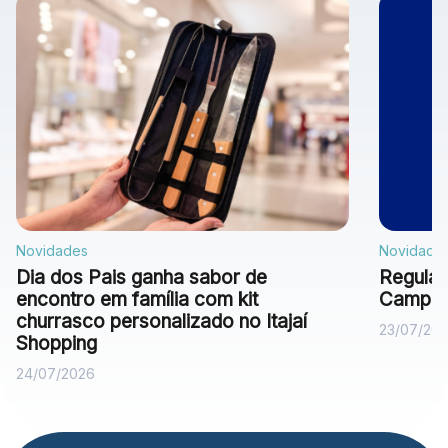
Novidades
Novidade
Dia dos Pais ganha sabor de
Regulam
encontro em família com kit
Campan
churrasco personalizado no Itajaí
23/07/20
Shopping
24/07/2026