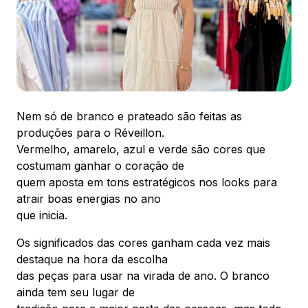
88.301-320
Ver local
Chamar Uber
Nem só de branco e prateado são feitas as
CONTATO
(47) 3348-4609
produções para o Réveillon.
Vermelho, amarelo, azul e verde são cores que
costumam ganhar o coração de
quem aposta em tons estratégicos nos looks para
atrair boas energias no ano
que inicia.
Comodidades
Eventos
Cinema
Os significados das cores ganham cada vez mais
destaque na hora da escolha
das peças para usar na virada de ano. O branco
Vitrine virtual
ainda tem seu lugar de