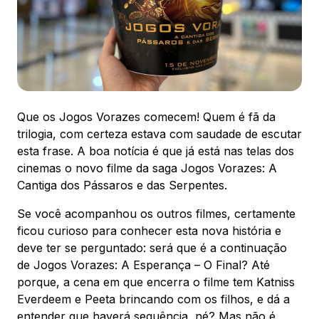
88.301-320
Ver local
Chamar Uber
Que os Jogos Vorazes comecem! Quem é fã da
CONTATO
trilogia, com certeza estava com saudade de escutar
(47) 3348-4609
esta frase. A boa notícia é que já está nas telas dos
cinemas o novo filme da saga Jogos Vorazes: A
Cantiga dos Pássaros e das Serpentes.
Se você acompanhou os outros filmes, certamente
Comodidades
Eventos
Cinema
ficou curioso para conhecer esta nova história e
deve ter se perguntado: será que é a continuação
de Jogos Vorazes: A Esperança – O Final? Até
porque, a cena em que encerra o filme tem Katniss
Everdeem e Peeta brincando com os filhos, e dá a
Vitrine virtual
entender que haverá sequência, né? Mas não é