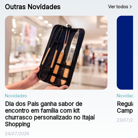
Outras Novidades
Ver todos
Novidades
Novidade
Dia dos Pais ganha sabor de
Regulam
encontro em família com kit
Campan
churrasco personalizado no Itajaí
23/07/20
Shopping
24/07/2026