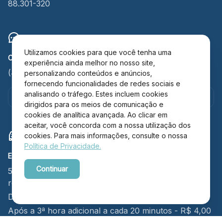
88.301-320
Utilizamos cookies para que você tenha uma
CONTATO
experiência ainda melhor no nosso site,
(47) 3348-4609
personalizando conteúdos e anúncios,
fornecendo funcionalidades de redes sociais e
analisando o tráfego. Estes incluem cookies
Fale por e-mail
dirigidos para os meios de comunicação e
cookies de analítica avançada. Ao clicar em
aceitar, você concorda com a nossa utilização dos
cookies. Para mais informações, consulte o nossa
Política de Privacidade.
ESTACIONAMENTO
Continuar
5 pisos de estacionamento com 2,8 mil - vagas
rotativas.
Powered by WebsitePolicies
De 15 min a 3h - R$ 18,00
Após a 3ª hora adicional a cada 20 minutos - R$ 4,00