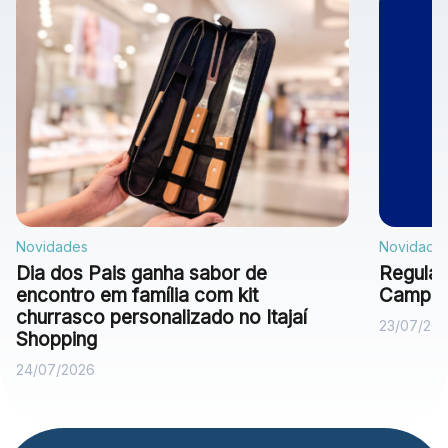
Novidades
Novidade
Dia dos Pais ganha sabor de
Regulam
encontro em família com kit
Campan
churrasco personalizado no Itajaí
23/07/20
Shopping
24/07/2026