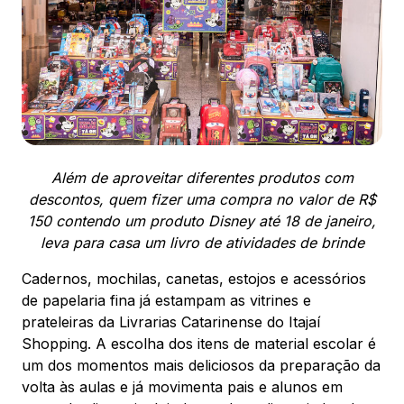
88.301-320
Ver local
Chamar Uber
CONTATO
(47) 3348-4609
Além de aproveitar diferentes produtos com
descontos, quem fizer uma compra no valor de R$
150 contendo um produto Disney até 18 de janeiro,
leva para casa um livro de atividades de brinde
Cadernos, mochilas, canetas, estojos e acessórios
Comodidades
Eventos
Cinema
de papelaria fina já estampam as vitrines e
prateleiras da Livrarias Catarinense do Itajaí
Shopping. A escolha dos itens de material escolar é
um dos momentos mais deliciosos da preparação da
Vitrine virtual
volta às aulas e já movimenta pais e alunos em