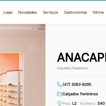
Lojas
Novidades
Serviços
Gastronomia
Vitrine
ÇO
CONTATO
muel Heusi, 234 Centro
(47) 3348-4609
í/SC CEP: 88.301-320
ANACAP
Ver local
Calçados Femininos
Chamar Uber
(47) 3083-9295
Calçados Femininos
Piso:
L2
Número:
S40