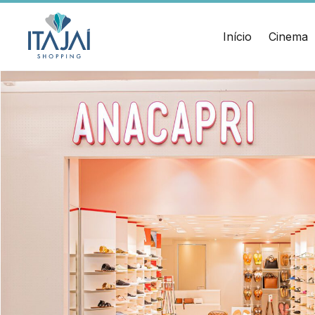
CEP:
Divulgue suas
88.301-
320
promoções no
Início
Cinema
Ver
shopping.
local
Chamar
Acessar
Uber
HORÁRIOS
ENDERE
Comodidades
Lojas
Rua Sa
Eventos
Seg - Sáb 10h às 22h
Cinema
– Itaja
Vitrine
Dom 14h às 20h
virtual
Alimentação e Lazer
Seg - Sáb 10h às 22h
Dom 11h às 22h
Cinema
Seg - Dom A partir das 14h