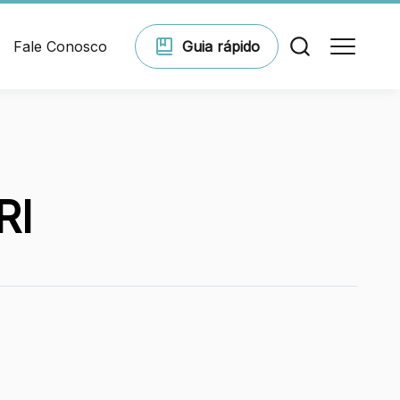
Fale Conosco
Guia
rápido
Comodidades
RI
Eventos
Cinema
Vitrine virtual