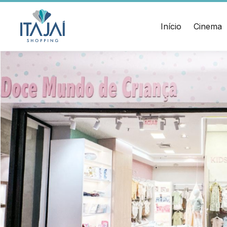
CEP:
Divulgue suas
88.301-
320
promoções no
Início
Cinema
Ver
shopping.
local
Chamar
Acessar
Uber
HORÁRIOS
ENDERE
Comodidades
Lojas
Rua Sa
Eventos
Seg - Sáb 10h às 22h
Cinema
– Itaja
Vitrine
Dom 14h às 20h
virtual
Alimentação e Lazer
Seg - Sáb 10h às 22h
Dom 11h às 22h
Cinema
Seg - Dom A partir das 14h