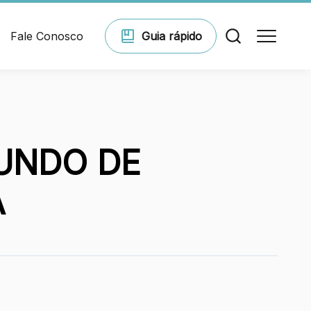
Fale Conosco
Guia
rápido
Comodidades
UNDO DE
Eventos
A
Cinema
Vitrine virtual