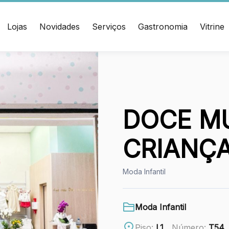
Lojas
Novidades
Serviços
Gastronomia
Vitrine
ÇO
CONTATO
muel Heusi, 234 Centro
(47) 3348-4609
í/SC CEP: 88.301-320
DOCE M
Ver local
CRIANÇ
Chamar Uber
Moda Infantil
Moda Infantil
Piso:
L1
Número:
T54