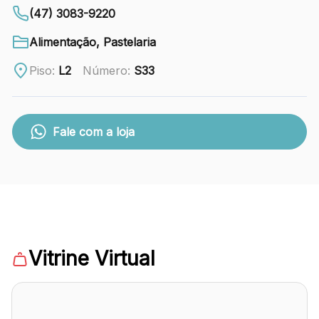
88.301-320
(47) 3083-9220
Ver local
Alimentação, Pastelaria
Chamar Uber
Piso:
L2
Número:
S33
CONTATO
Fale com a loja
(47) 3348-4609
Comodidades
Eventos
Cinema
Vitrine Virtual
Vitrine virtual