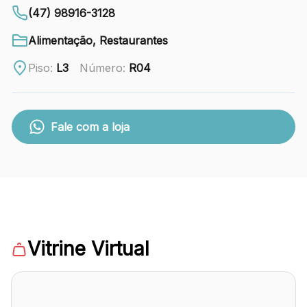
88.301-320
(47) 98916-3128
Ver local
Alimentação, Restaurantes
Chamar Uber
Piso:
L3
Número:
R04
CONTATO
Fale com a loja
(47) 3348-4609
Comodidades
Eventos
Cinema
Vitrine Virtual
Vitrine virtual