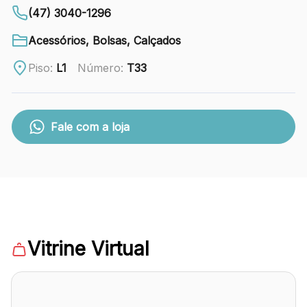
88.301-320
(47) 3040-1296
Ver local
Acessórios, Bolsas, Calçados
Chamar Uber
Piso:
L1
Número:
T33
CONTATO
Fale com a loja
(47) 3348-4609
Comodidades
Eventos
Cinema
Vitrine Virtual
Vitrine virtual