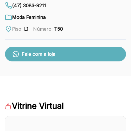
88.301-320
(47) 3083-9211
Ver local
Moda Feminina
Chamar Uber
Piso:
L1
Número:
T50
CONTATO
Fale com a loja
(47) 3348-4609
Comodidades
Eventos
Cinema
Vitrine Virtual
Vitrine virtual