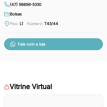
88.301-320
(47) 98896-5330
Ver local
Bolsas
Chamar Uber
Piso:
L1
Número:
T43/44
CONTATO
Fale com a loja
(47) 3348-4609
Comodidades
Eventos
Cinema
Vitrine Virtual
Vitrine virtual