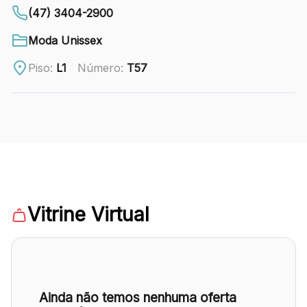
88.301-320
(47) 3404-2900
Ver local
Moda Unissex
Chamar Uber
Piso:
L1
Número:
T57
CONTATO
(47) 3348-4609
Vitrine Virtual
Comodidades
Eventos
Cinema
Vitrine virtual
Ainda não temos nenhuma oferta