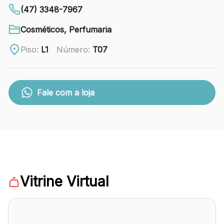
88.301-320
(47) 3348-7967
Ver local
Cosméticos, Perfumaria
Chamar Uber
Piso:
L1
Número:
T07
CONTATO
Fale com a loja
(47) 3348-4609
Comodidades
Eventos
Cinema
Vitrine Virtual
Vitrine virtual