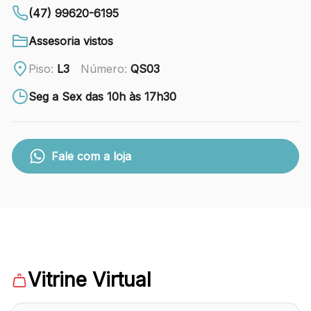
88.301-320
(47) 99620-6195
Ver local
Assesoria vistos
Chamar Uber
Piso:
L3
Número:
QS03
Seg a Sex das 10h às 17h30
CONTATO
(47) 3348-4609
Fale com a loja
Comodidades
Eventos
Cinema
Vitrine Virtual
Vitrine virtual