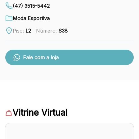
88.301-320
(47) 3515-5442
Ver local
Moda Esportiva
Chamar Uber
Piso:
L2
Número:
S38
CONTATO
Fale com a loja
(47) 3348-4609
Comodidades
Eventos
Cinema
Vitrine Virtual
Vitrine virtual