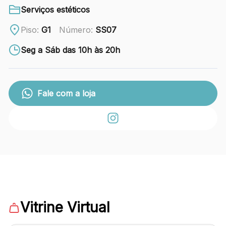
88.301-320
Serviços estéticos
Ver local
Piso:
G1
Número:
SS07
Chamar Uber
Seg a Sáb das 10h às 20h
CONTATO
Fale com a loja
(47) 3348-4609
Comodidades
Eventos
Cinema
Vitrine Virtual
Vitrine virtual