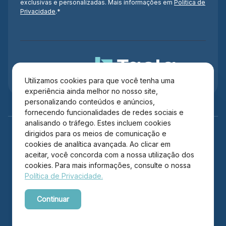
exclusivas e personalizadas. Mais informações em
Política de
Privacidade
.*
Administração
Utilizamos cookies para que você tenha uma
experiência ainda melhor no nosso site,
personalizando conteúdos e anúncios,
fornecendo funcionalidades de redes sociais e
analisando o tráfego. Estes incluem cookies
dirigidos para os meios de comunicação e
cookies de analítica avançada. Ao clicar em
aceitar, você concorda com a nossa utilização dos
cookies. Para mais informações, consulte o nossa
Política de Privacidade.
Copyright © 2026 Itajaí Shopping – Todos os direitos
Continuar
reservados.
Powered by WebsitePolicies
Desenvolvido por: