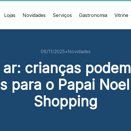
Lojas
Novidades
Serviços
Gastronomia
Vitrine
ÇO
CONTATO
muel Heusi, 234 Centro
(47) 3348-4609
06/11/2025
•
Novidades
í/SC CEP: 88.301-320
 ar: crianças podem
Ver local
s para o Papai Noel 
Chamar Uber
Shopping