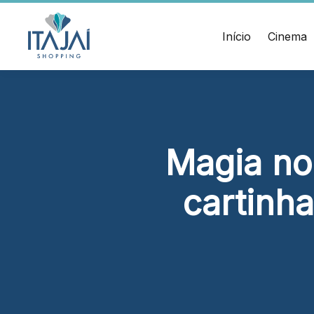
CEP:
Divulgue suas
88.301-
320
promoções no
Início
Cinema
Ver
shopping.
local
Chamar
Acessar
Uber
HORÁRIOS
ENDERE
Comodidades
Lojas
Rua Sa
Eventos
Seg - Sáb 10h às 22h
Cinema
– Itaja
Magia no
Vitrine
Dom 14h às 20h
virtual
Alimentação e Lazer
cartinha
Seg - Sáb 10h às 22h
Dom 11h às 22h
Cinema
Seg - Dom A partir das 14h