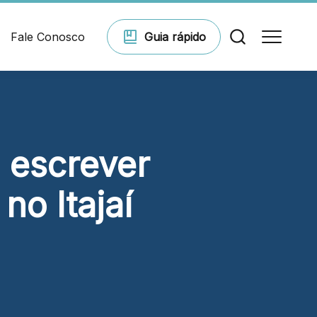
Fale Conosco
Guia
rápido
Comodidades
 escrever
Eventos
no Itajaí
Cinema
Vitrine virtual