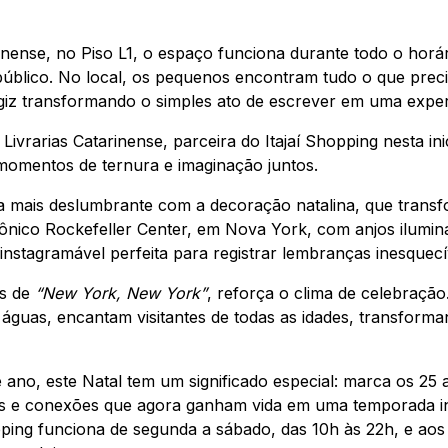
rinense, no Piso L1, o espaço funciona durante todo o hor
 público. No local, os pequenos encontram tudo o que prec
 giz transformando o simples ato de escrever em uma experi
ivrarias Catarinense, parceira do Itajaí Shopping nesta in
 momentos de ternura e imaginação juntos.
inda mais deslumbrante com a decoração natalina, que tra
icônico Rockefeller Center, em Nova York, com anjos ilum
instagramável perfeita para registrar lembranças inesquecí
os de
“New York, New York”
, reforça o clima de celebração
e águas, encantam visitantes de todas as idades, transfor
ano, este Natal tem um significado especial: marca os 25 
tas e conexões que agora ganham vida em uma temporada i
opping funciona de segunda a sábado, das 10h às 22h, e ao