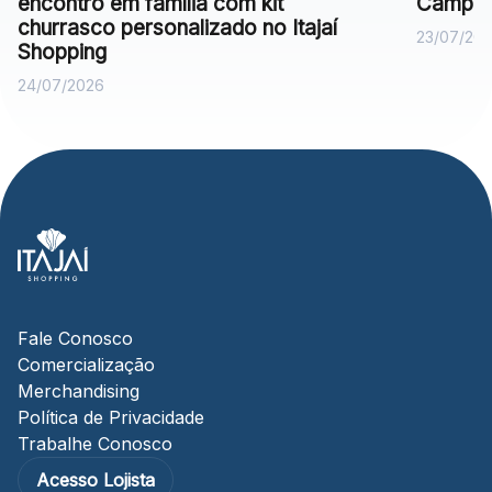
encontro em família com kit
Campan
churrasco personalizado no Itajaí
23/07/20
Shopping
24/07/2026
Fale Conosco
Comercialização
Merchandising
Política de Privacidade
Trabalhe Conosco
Acesso Lojista