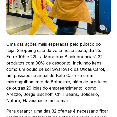
88.301-320
Ver local
Chamar Uber
Uma das ações mais esperadas pelo público do
CONTATO
(47) 3348-4609
Itajaí Shopping está de volta nesta sexta, dia 25.
Entre 10h e 22h, a Maratona Black anunciará 32
produtos com 90% de desconto, incluindo itens
como um óculo de sol Swarovski da Óticas Carol,
um passaporte anual do Beto Carrero e um
microagulhamento da Botoclinic, além de produtos
Comodidades
Eventos
Cinema
de outras 29 lojas do empreendimento, como
Arezzo, Jorge Bischoff, Chilli Beans, Boticário,
Natura, Havaianas e muito mais.
Vitrine virtual
Para garantir uma das 32 ofertas é necessário ficar