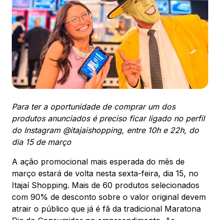
88.301-320
Ver local
Chamar Uber
CONTATO
(47) 3348-4609
Para ter a oportunidade de comprar um dos
produtos anunciados é preciso ficar ligado no perfil
do Instagram @itajaishopping, entre 10h e 22h, do
dia 15 de março
Comodidades
Eventos
Cinema
A ação promocional mais esperada do mês de
março estará de volta nesta sexta-feira, dia 15, no
Itajaí Shopping. Mais de 60 produtos selecionados
com 90% de desconto sobre o valor original devem
Vitrine virtual
atrair o público que já é fã da tradicional Maratona