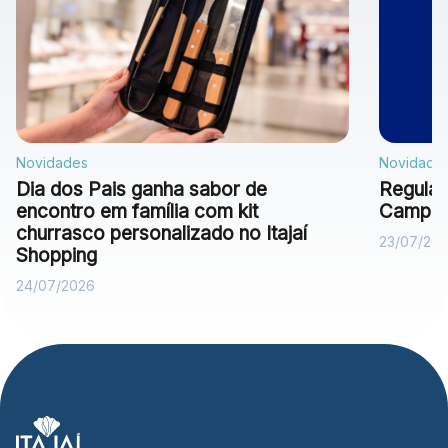
Novidades
Novidade
Dia dos Pais ganha sabor de
Regulam
encontro em família com kit
Campan
churrasco personalizado no Itajaí
23/07/20
Shopping
24/07/2026