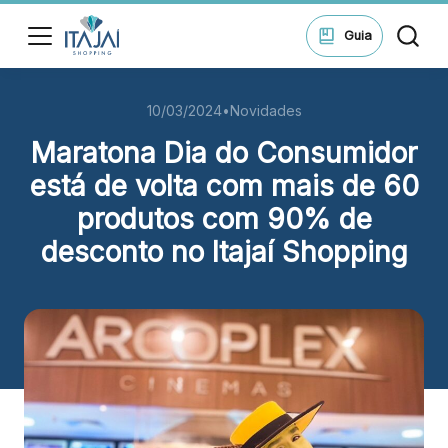
ssar
Guia
10/03/2024
•
Novidades
HORÁRIOS
Lojas
Maratona Dia do Consumidor
Seg - Sáb 10h às 22h
Dom 14h às 20h
está de volta com mais de 60
di
produtos com 90% de
Alimentação e Lazer
ontos
Seg - Sáb 10h às 22h
desconto no Itajaí Shopping
Dom 11h às 22h
ue suas
ões no
Cinema
Seg - Dom A partir das 14h
ping.
ssar
ENDEREÇO
Rua Samuel Heusi, 234 Centro – Itajaí/SC CEP: