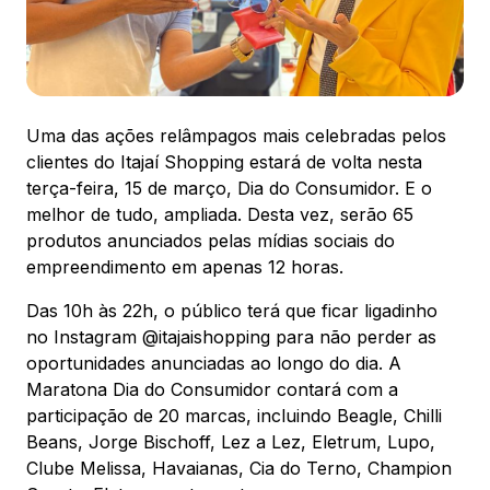
88.301-320
Ver local
Chamar Uber
Uma das ações relâmpagos mais celebradas pelos
clientes do Itajaí Shopping estará de volta nesta
CONTATO
terça-feira, 15 de março, Dia do Consumidor. E o
(47) 3348-4609
melhor de tudo, ampliada. Desta vez, serão 65
produtos anunciados pelas mídias sociais do
empreendimento em apenas 12 horas.
Das 10h às 22h, o público terá que ficar ligadinho
no Instagram @itajaishopping para não perder as
Comodidades
Eventos
Cinema
oportunidades anunciadas ao longo do dia. A
Maratona Dia do Consumidor contará com a
participação de 20 marcas, incluindo Beagle, Chilli
Beans, Jorge Bischoff, Lez a Lez, Eletrum, Lupo,
Vitrine virtual
Clube Melissa, Havaianas, Cia do Terno, Champion