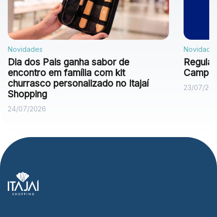
Novidades
Novidade
Dia dos Pais ganha sabor de
Regulam
encontro em família com kit
Campan
churrasco personalizado no Itajaí
23/07/20
Shopping
24/07/2026