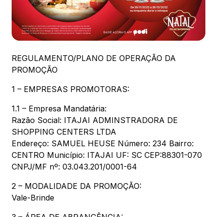
88.301-320
Ver local
Chamar Uber
REGULAMENTO/PLANO DE OPERAÇÃO DA
PROMOÇÃO
CONTATO
1 – EMPRESAS PROMOTORAS:
(47) 3348-4609
1.1 – Empresa Mandatária:
Razão Social: ITAJAI ADMINSTRADORA DE
SHOPPING CENTERS LTDA
Endereço: SAMUEL HEUSE Número: 234 Bairro:
CENTRO Município: ITAJAI UF: SC CEP:88301-070
Comodidades
Eventos
Cinema
CNPJ/MF nº: 03.043.201/0001-64
2 – MODALIDADE DA PROMOÇÃO:
Vale-Brinde
Vitrine virtual