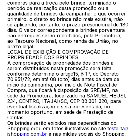
compras para a troca pelo brinde, terminado o
período de realização desta promoção ou a
quantidade de brindes da campanha, o que ocorrer
primeiro, o direito ao brinde não mais existirá, não
se aplicando, portanto, o prazo prescricional de 180
dias. O valor correspondente a brindes porventura
não entregues serão recolhidos, pela Promotora,
ao Tesouro Nacional, como renda da União, no
prazo legal.
LOCAL DE EXIBIÇÃO E COMPROVAÇÃO DE
PROPRIEDADE DOS BRINDES
A comprovação de propriedade dos brindes a
serem distribuídos nesta promoção será feita
conforme determina o artigo15, § 1º, do Decreto
70.951/72, em até 08 (oito) dias antes da data de
início da campanha, por meio de Nota Fiscal de
Compra, que ficará à disposição da SRE/MF, na
sede da Promotora, localizado na SAMUEL HEUSI,
234, CENTRO, ITAJAI/SC, CEP 88.301-320, para
eventual fiscalização e será apresentada, no
momento oportuno, em sede de Prestação de
Contas.
Os brindes serão exibidos nas dependências do
Shopping e/ou em fotos ilustrativas no site
teste.itaja
ishopping.com.br
e nas mídias sociais do Shopping.