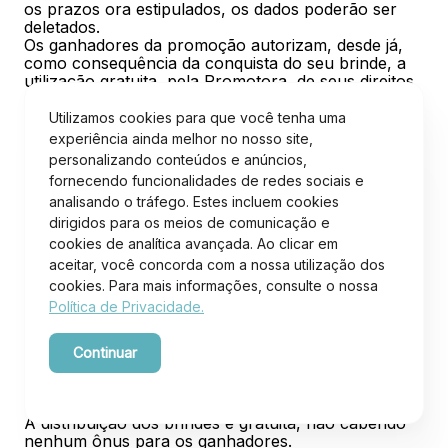
os prazos ora estipulados, os dados poderão ser
deletados.
Os ganhadores da promoção autorizam, desde já,
como consequência da conquista do seu brinde, a
utilização gratuita, pela Promotora, de seus direitos
de imagem (incluindo seu nome, imagem e som de
voz), em qualquer um dos meios de divulgação
Utilizamos cookies para que você tenha uma
escolhidos pela Promotora, para divulgação desta
experiência ainda melhor no nosso site,
promoção pelo período de 01 (um) ano, contados
personalizando conteúdos e anúncios,
da data do término da promoção.
fornecendo funcionalidades de redes sociais e
DIVULGAÇÃO DA CAMPANHA
analisando o tráfego. Estes incluem cookies
A divulgação desta promoção será feita por meio de
dirigidos para os meios de comunicação e
peças de comunicação internas e externas (Rádio,
TV, jornal, painéis de led, outdoors, etc), online,
cookies de analítica avançada. Ao clicar em
mídias sociais, portais de notícias e site
teste.itajaisho
aceitar, você concorda com a nossa utilização dos
pping.com.br
cookies. Para mais informações, consulte o nossa
O número do Certificado de Autorização e/ou a
Política de Privacidade.
informação consulte o número do certificado no
Regulamento, estará disponível no site
teste.itajaisho
pping.com.br
e constará, de forma clara e precisa,
Continuar
em todo o material de divulgação desta promoção,
conforme o disposto no art. 35 da Portaria
Powered by WebsitePolicies
SEAE/ME nº 7.638, de 2022.
A distribuição dos brindes é gratuita, não cabendo
nenhum ônus para os ganhadores.