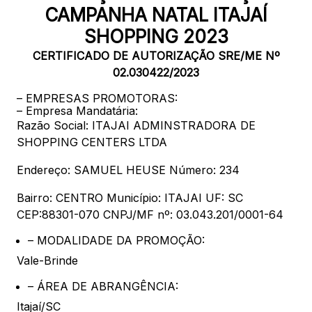
88.301-320
CAMPANHA NATAL ITAJAÍ
SHOPPING 2023
Ver local
CERTIFICADO DE AUTORIZAÇÃO SRE/ME Nº
Chamar Uber
02.030422/2023
– EMPRESAS PROMOTORAS:
– Empresa Mandatária:
CONTATO
Razão Social: ITAJAI ADMINSTRADORA DE
(47) 3348-4609
SHOPPING CENTERS LTDA
Endereço: SAMUEL HEUSE Número: 234
Bairro: CENTRO Município: ITAJAI UF: SC
CEP:88301-070 CNPJ/MF nº: 03.043.201/0001-64
Comodidades
Eventos
Cinema
– MODALIDADE DA PROMOÇÃO:
Vale-Brinde
– ÁREA DE ABRANGÊNCIA:
Vitrine virtual
Itajaí/SC