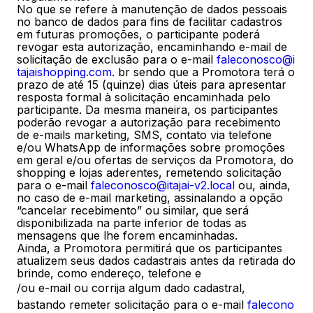
No que se refere à manutenção de dados pessoais
no banco de dados para fins de facilitar cadastros
em futuras promoções, o participante poderá
revogar esta autorização, encaminhando e-mail de
solicitação de exclusão para o e-mail
faleconosco@i
tajaishopping.com
.
br sendo que a Promotora terá o
prazo de até 15 (quinze) dias úteis para apresentar
resposta formal à solicitação encaminhada pelo
participante. Da mesma maneira, os participantes
poderão revogar a autorização para recebimento
de e-mails marketing, SMS, contato via telefone
e/ou WhatsApp de informações sobre promoções
em geral e/ou ofertas de serviços da Promotora, do
shopping e lojas aderentes, remetendo solicitação
para o e-mail
faleconosco@itajai-v2.local
ou, ainda,
no caso de e-mail marketing, assinalando a opção
“cancelar recebimento” ou similar, que será
disponibilizada na parte inferior de todas as
mensagens que lhe forem encaminhadas.
Ainda, a Promotora permitirá que os participantes
atualizem seus dados cadastrais antes da retirada do
brinde, como endereço, telefone e
/ou e-mail ou corrija algum dado cadastral,
bastando remeter solicitação para o e-mail
falecono