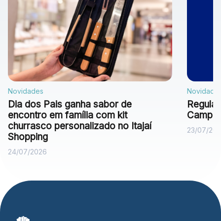
Novidades
Novidade
Dia dos Pais ganha sabor de
Regulam
encontro em família com kit
Campan
churrasco personalizado no Itajaí
23/07/20
Shopping
24/07/2026