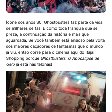
88.301-320
Ver local
Ícone dos anos 80, Ghostbusters faz parte da vida
Chamar Uber
de milhares de fãs. E como toda franquia que se
preze, a continuação da história é mais que
aguardada. Se você também está ansioso pela volta
CONTATO
dos maiores caçadores de fantasmas que o mundo
(47) 3348-4609
já viu, então corre para o cinema aqui do Itajaí
Shopping porque
Ghostbusters: O Apocalipse de
Gelo
já está nas telonas!
Comodidades
Eventos
Cinema
Vitrine virtual