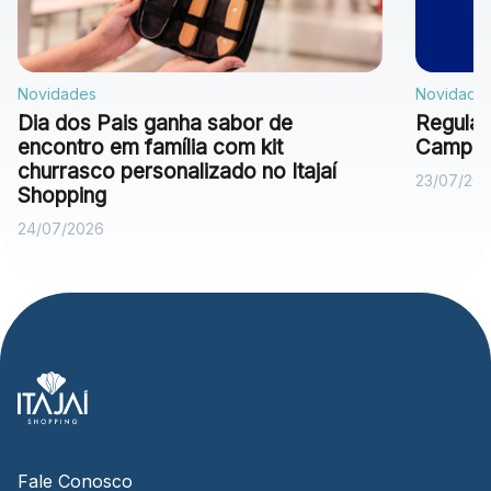
Novidades
Novidade
Dia dos Pais ganha sabor de
Regulam
encontro em família com kit
Campan
churrasco personalizado no Itajaí
23/07/20
Shopping
24/07/2026
Fale Conosco