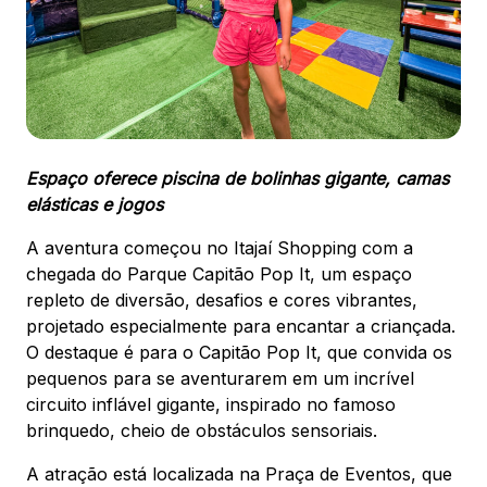
88.301-320
Ver local
Chamar Uber
Espaço oferece piscina de bolinhas gigante, camas
CONTATO
elásticas e jogos
(47) 3348-4609
A aventura começou no Itajaí Shopping com a
chegada do Parque Capitão Pop It, um espaço
repleto de diversão, desafios e cores vibrantes,
projetado especialmente para encantar a criançada.
Comodidades
Eventos
Cinema
O destaque é para o Capitão Pop It, que convida os
pequenos para se aventurarem em um incrível
circuito inflável gigante, inspirado no famoso
brinquedo, cheio de obstáculos sensoriais.
Vitrine virtual
A atração está localizada na Praça de Eventos, que