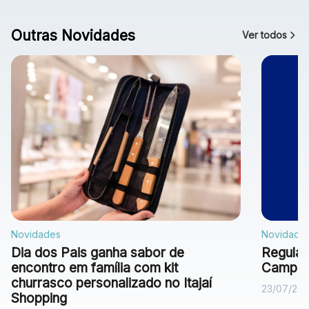
Outras Novidades
Ver todos
Novidades
Novidade
Dia dos Pais ganha sabor de
Regulam
encontro em família com kit
Campan
churrasco personalizado no Itajaí
23/07/20
Shopping