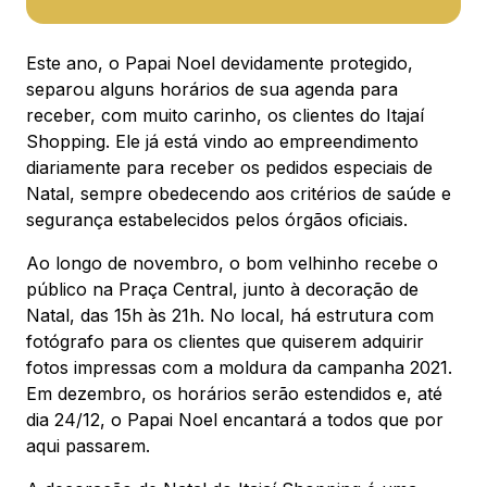
88.301-320
Ver local
Este ano, o Papai Noel devidamente protegido,
separou alguns horários de sua agenda para
Chamar Uber
receber, com muito carinho, os clientes do Itajaí
Shopping. Ele já está vindo ao empreendimento
diariamente para receber os pedidos especiais de
CONTATO
Natal, sempre obedecendo aos critérios de saúde e
(47) 3348-4609
segurança estabelecidos pelos órgãos oficiais.
Ao longo de novembro, o bom velhinho recebe o
público na Praça Central, junto à decoração de
Natal, das 15h às 21h. No local, há estrutura com
fotógrafo para os clientes que quiserem adquirir
Comodidades
Eventos
Cinema
fotos impressas com a moldura da campanha 2021.
Em dezembro, os horários serão estendidos e, até
dia 24/12, o Papai Noel encantará a todos que por
aqui passarem.
Vitrine virtual