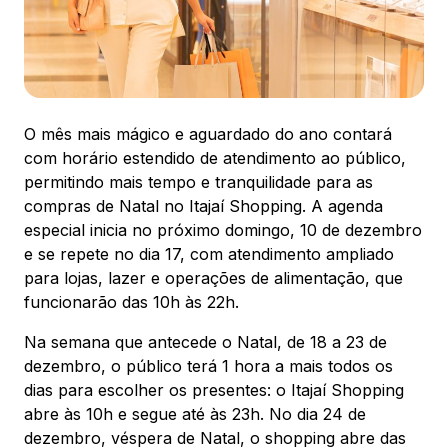
88.301-320
Ver local
Chamar Uber
O mês mais mágico e aguardado do ano contará
com horário estendido de atendimento ao público,
CONTATO
permitindo mais tempo e tranquilidade para as
(47) 3348-4609
compras de Natal no Itajaí Shopping. A agenda
especial inicia no próximo domingo, 10 de dezembro
e se repete no dia 17, com atendimento ampliado
para lojas, lazer e operações de alimentação, que
funcionarão das 10h às 22h.
Comodidades
Eventos
Cinema
Na semana que antecede o Natal, de 18 a 23 de
dezembro, o público terá 1 hora a mais todos os
dias para escolher os presentes: o Itajaí Shopping
abre às 10h e segue até às 23h. No dia 24 de
Vitrine virtual
dezembro, véspera de Natal, o shopping abre das