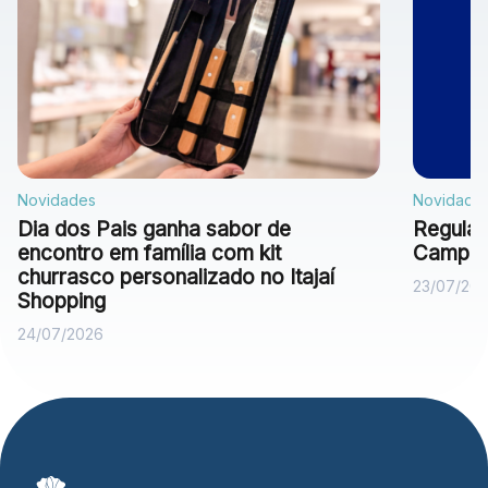
Novidades
Novidade
Dia dos Pais ganha sabor de
Regulam
encontro em família com kit
Campan
churrasco personalizado no Itajaí
23/07/20
Shopping
24/07/2026